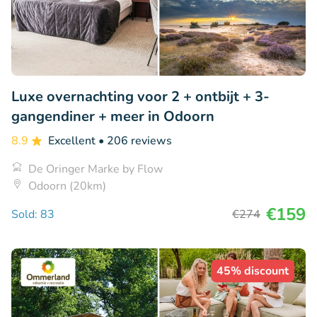
Luxe overnachting voor 2 + ontbijt + 3-
gangendiner + meer in Odoorn
8.9
Excellent
• 206 reviews
De Oringer Marke by Flow
Odoorn (20km)
€159
Sold: 83
€274
45% discount