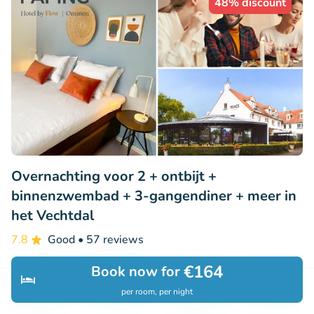
48% discount
Overnachting voor 2 + ontbijt +
binnenzwembad + 3-gangendiner + meer in
het Vechtdal
7.8
Good
• 57 reviews
Paping Hotel & Spa
€164
Book now for
Ommen (30km)
per room, per night
Discover
Search
Bookings
Menu
€159
Sold: 184
€304