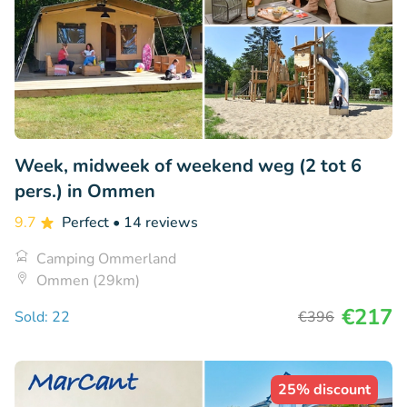
Week, midweek of weekend weg (2 tot 6
pers.) in Ommen
9.7
Perfect
• 14 reviews
Camping Ommerland
Ommen (29km)
€217
Sold: 22
€396
25% discount