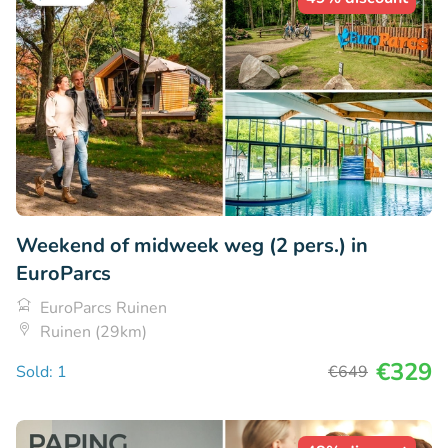
Weekend of midweek weg (2 pers.) in
EuroParcs
EuroParcs Ruinen
Ruinen (29km)
€329
Sold: 1
€649