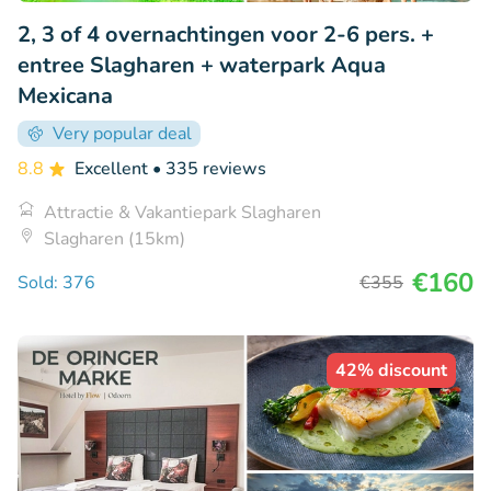
2, 3 of 4 overnachtingen voor 2-6 pers. +
entree Slagharen + waterpark Aqua
Mexicana
Very popular deal
8.8
Excellent
• 335 reviews
Attractie & Vakantiepark Slagharen
Slagharen (15km)
€160
Sold: 376
€355
42% discount