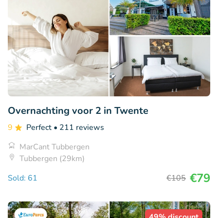
Overnachting voor 2 in Twente
9
Perfect
• 211 reviews
MarCant Tubbergen
Tubbergen (29km)
€79
Sold: 61
€105
49% discount