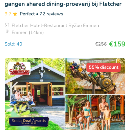
gangen shared dining-proeverij bij Fletcher
9.7
Perfect
• 72 reviews
Fletcher Hotel-Restaurant ByZoo Emmen
Emmen (14km)
€159
Sold: 40
€256
55% discount