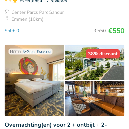
8.9
Excellent
• 17 reviews
Center Parcs Parc Sandur
Emmen (10km)
€550
Sold: 0
€550
38% discount
Overnachting(en) voor 2 + ontbijt + 2-