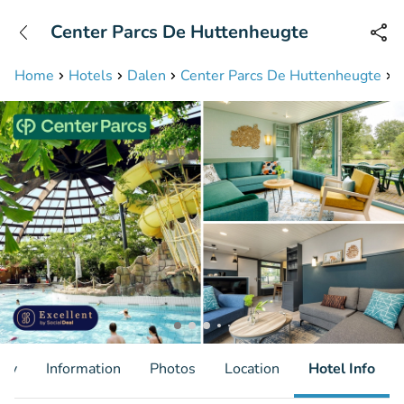
+31208087423
Center Parcs De Huttenheugte
Available until 23:00
Home
Hotels
Dalen
Center Parcs De Huttenheugte
2
ity
Information
Photos
Location
Hotel Info