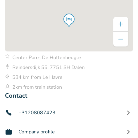
Center Parcs De Huttenheugte
Reindersdijk 55, 7751 SH Dalen
584 km from Le Havre
2km from train station
Contact
+31208087423
Company profile