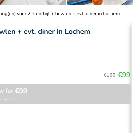
ing(en) voor 2 + ontbijt + bowlen + evt. diner in Lochem
wlen + evt. diner in Lochem
€99
€166
€99
w for
, per night