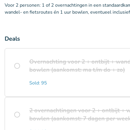
Voor 2 personen: 1 of 2 overnachtingen in een standaardkame
wandel- en fietsroutes én 1 uur bowlen, eventueel inclusie
Deals
Overnachting voor 2 + ontbijt + wand
bowlen (aankomst: ma t/m do + zo)
Sold: 95
2 overnachtingen voor 2 + ontbijt + w
bowlen (aankomst: 7 dagen per wee