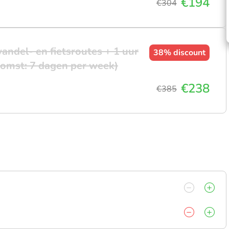
€194
€304
andel- en fietsroutes + 1 uur
38%
discount
omst: 7 dagen per week)
€238
€385