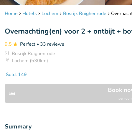
Home
Hotels
Lochem
Bosrijk Ruighenrode
Overnacht
Overnachting(en) voor 2 + ontbijt + bo
9.5
Perfect
• 33 reviews
Bosrijk Ruighenrode
Lochem (530km)
Sold: 149
Book no
per room
Summary