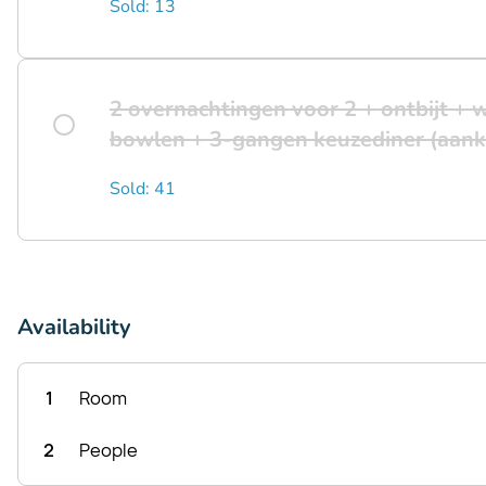
Sold: 13
2 overnachtingen voor 2 + ontbijt + w
bowlen + 3-gangen keuzediner (aank
Sold: 41
Availability
1
Room
2
People