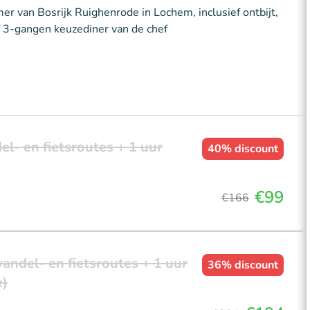
r van Bosrijk Ruighenrode in Lochem, inclusief ontbijt,
f 3-gangen keuzediner van de chef
el- en fietsroutes + 1 uur
40%
discount
€99
€166
andel- en fietsroutes + 1 uur
36%
discount
k)