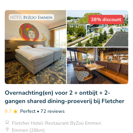
38% discount
Overnachting(en) voor 2 + ontbijt + 2-
gangen shared dining-proeverij bij Fletcher
9.7
Perfect
• 72 reviews
Fletcher Hotel-Restaurant ByZoo Emmen
Emmen (28km)