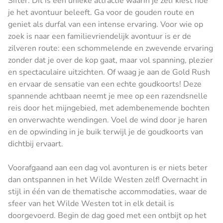
Sifter. Dit is een unieke attractie waarin je zelf kiest hoe
je het avontuur beleeft. Ga voor de gouden route en
geniet als durfal van een intense ervaring. Voor wie op
zoek is naar een familievriendelijk avontuur is er de
zilveren route: een schommelende en zwevende ervaring
zonder dat je over de kop gaat, maar vol spanning, plezier
en spectaculaire uitzichten. Of waag je aan de Gold Rush
en ervaar de sensatie van een echte goudkoorts! Deze
spannende achtbaan neemt je mee op een razendsnelle
reis door het mijngebied, met adembenemende bochten
en onverwachte wendingen. Voel de wind door je haren
en de opwinding in je buik terwijl je de goudkoorts van
dichtbij ervaart.
Voorafgaand aan een dag vol avonturen is er niets beter
dan ontspannen in het Wilde Westen zelf! Overnacht in
stijl in één van de thematische accommodaties, waar de
sfeer van het Wilde Westen tot in elk detail is
doorgevoerd. Begin de dag goed met een ontbijt op het