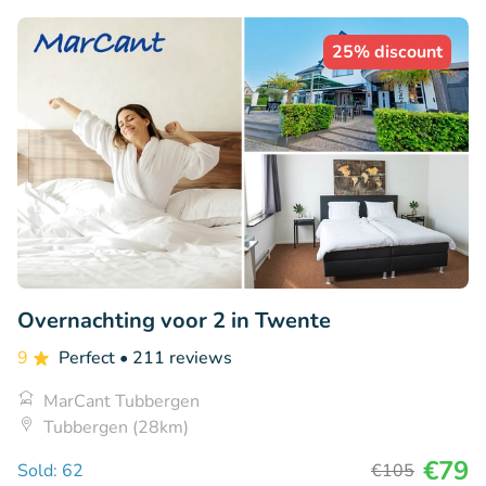
25% discount
Overnachting voor 2 in Twente
9
Perfect
• 211 reviews
MarCant Tubbergen
Tubbergen (28km)
€79
Sold: 62
€105