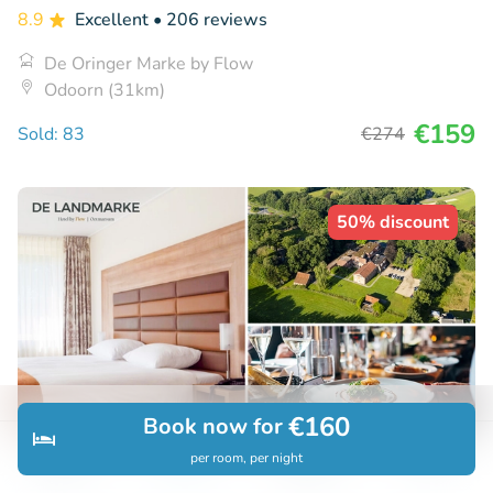
8.9
Excellent
• 206 reviews
De Oringer Marke by Flow
Odoorn (31km)
€159
Sold: 83
€274
50% discount
€160
Book now for
per room, per night
Discover
Search
Bookings
Menu