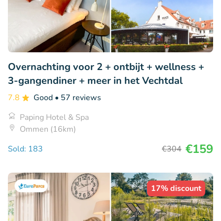
Overnachting voor 2 + ontbijt + wellness +
3-gangendiner + meer in het Vechtdal
7.8
Good
• 57 reviews
Paping Hotel & Spa
Ommen (16km)
€159
Sold: 183
€304
17% discount