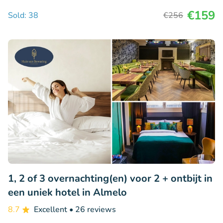
€159
Sold: 38
€256
1, 2 of 3 overnachting(en) voor 2 + ontbijt in
een uniek hotel in Almelo
8.7
Excellent
• 26 reviews