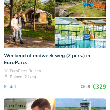
Weekend of midweek weg (2 pers.) in
EuroParcs
EuroParcs Ruinen
Ruinen (21km)
€329
Sold: 1
€649