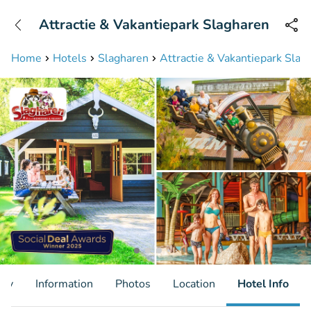
+31208087423
Attractie & Vakantiepark Slagharen
Available until 23:00
Home
Hotels
Slagharen
Attractie & Vakantiepark Slag
ity
Information
Photos
Location
Hotel Info