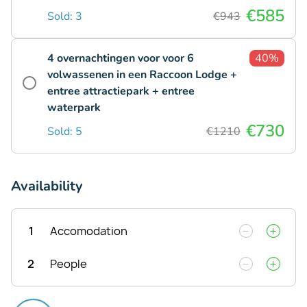
€585
Sold: 3
€943
4 overnachtingen voor voor 6
40%
volwassenen in een Raccoon Lodge +
entree attractiepark + entree
waterpark
€730
Sold: 5
€1210
Availability
1
Accomodation
2
People