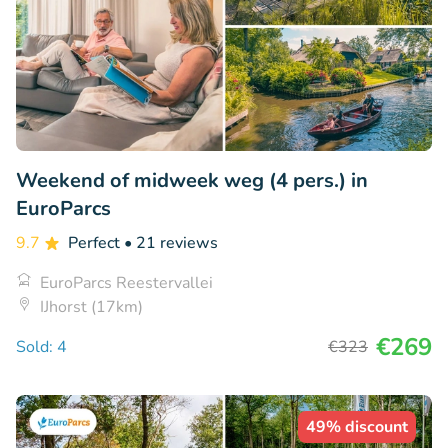
Weekend of midweek weg (4 pers.) in
EuroParcs
9.7
Perfect
• 21 reviews
EuroParcs Reestervallei
IJhorst (17km)
€269
Sold: 4
€323
49% discount