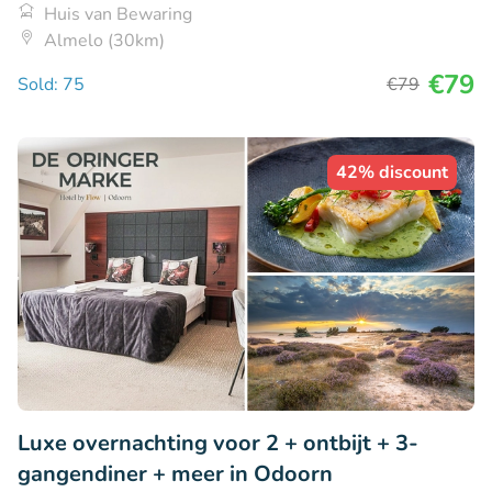
Huis van Bewaring
Almelo (30km)
€79
Sold: 75
€79
42% discount
Luxe overnachting voor 2 + ontbijt + 3-
gangendiner + meer in Odoorn