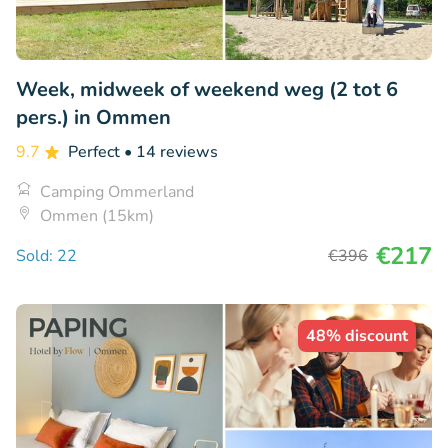
Week, midweek of weekend weg (2 tot 6
pers.) in Ommen
9.7
Perfect
• 14 reviews
Camping Ommerland
Ommen (15km)
€217
Sold: 22
€396
48% discount