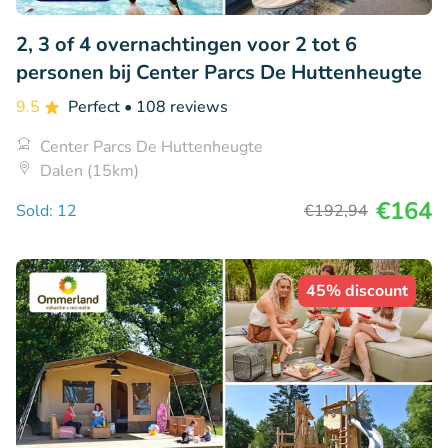
2, 3 of 4 overnachtingen voor 2 tot 6
personen bij Center Parcs De Huttenheugte
9.5
Perfect
• 108 reviews
Center Parcs De Huttenheugte
Dalen (15km)
€164
Sold: 12
€192
,94
45% discount