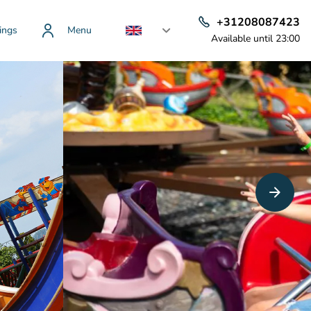
+31208087423
ings
Menu
Available until 23:00