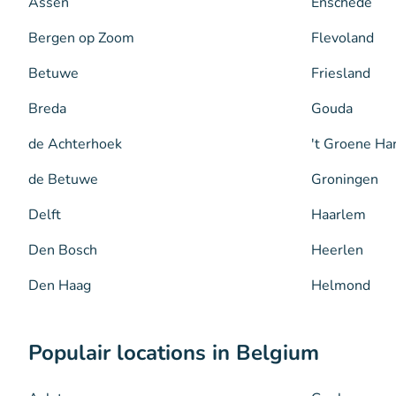
Assen
Enschede
Bergen op Zoom
Flevoland
Betuwe
Friesland
Breda
Gouda
de Achterhoek
't Groene Ha
de Betuwe
Groningen
Delft
Haarlem
Den Bosch
Heerlen
Den Haag
Helmond
Populair locations in Belgium