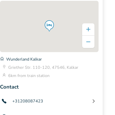
Wunderland Kalkar
Griether Str. 110-120, 47546, Kalkar
6km from train station
Contact
+31208087423