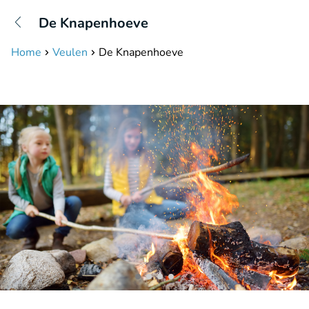
+31208087423
De Knapenhoeve
Available until 23:00
Home
Veulen
De Knapenhoeve