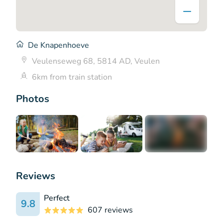
De Knapenhoeve
Veulenseweg 68, 5814 AD, Veulen
6km from train station
Photos
+1
Reviews
Perfect
9.8
607 reviews