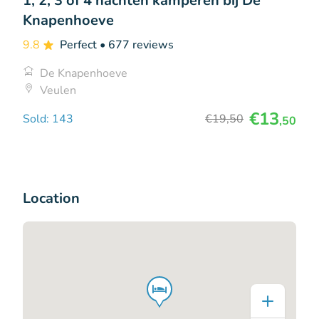
1, 2, 3 of 4 nachten kamperen bij De
Knapenhoeve
9.8
Perfect
• 677 reviews
De Knapenhoeve
Veulen
€13
Sold: 143
€19
,50
,50
Location