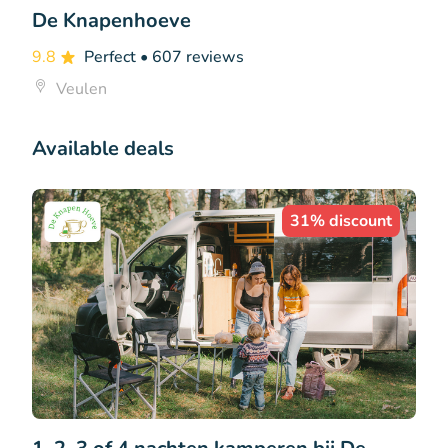
De Knapenhoeve
9.8
Perfect
• 607 reviews
Veulen
Available deals
31% discount