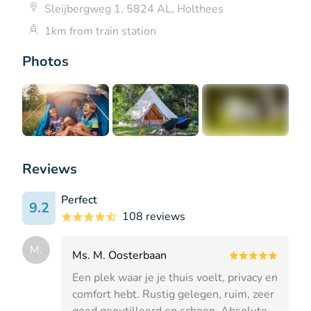
Sleijbergweg 1, 5824 AL, Holthees
1km from train station
Photos
+1
Reviews
Perfect
9.2
108 reviews
M.
Ms. M. Oosterbaan
Een plek waar je je thuis voelt, privacy en
comfort hebt. Rustig gelegen, ruim, zeer
goed geoutilleerd en schoon. Absolute