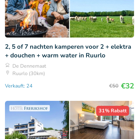
2, 5 of 7 nachten kamperen voor 2 + elektra
+ douchen + warm water in Ruurlo
De Dennemaat
Ruurlo (30km)
€32
Verkauft: 24
€50
31% Rabatt