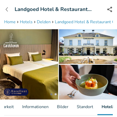
+31208087423
Landgoed Hotel & Restaurant
Erreichbar bis 23:00 Uhr (max 0,09€/Min)
Carelshaven
Home
Hotels
Delden
Landgoed Hotel & Restaurant Ca
gbarkeit
Informationen
Bilder
Standort
Hotelin