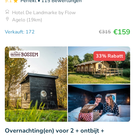
9.1
Perfekt
• 115 Bewertungen
Hotel De Landmarke by Flow
Agelo (19km)
€159
Verkauft: 172
€315
33% Rabatt
Overnachting(en) voor 2 + ontbijt +