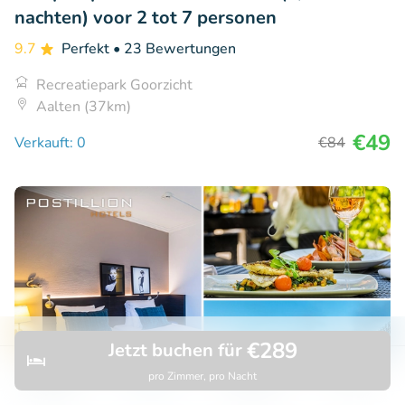
nachten) voor 2 tot 7 personen
9.7
Perfekt
• 23 Bewertungen
Recreatiepark Goorzicht
Aalten (37km)
€49
Verkauft: 0
€84
€289
Jetzt buchen für
pro Zimmer, pro Nacht
Entdecken
Suchen
Buchungen
Menü