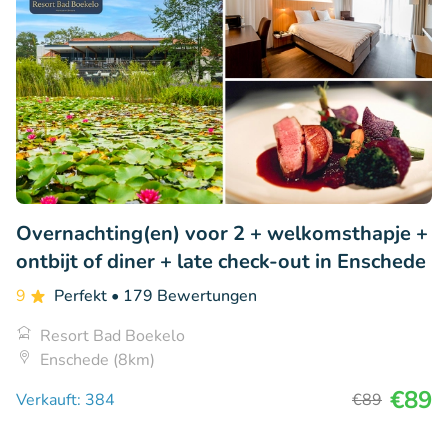
Overnachting(en) voor 2 + welkomsthapje +
ontbijt of diner + late check-out in Enschede
9
Perfekt
• 179 Bewertungen
Resort Bad Boekelo
Enschede (8km)
€89
Verkauft: 384
€89