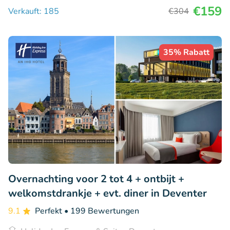
€159
Verkauft: 185
€304
35% Rabatt
Overnachting voor 2 tot 4 + ontbijt +
welkomstdrankje + evt. diner in Deventer
9.1
Perfekt
• 199 Bewertungen