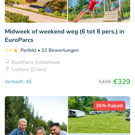
Midweek of weekend weg (6 tot 8 pers.) in
EuroParcs
9.4
Perfekt
• 32 Bewertungen
EuroParcs Achterhoek
Lochem (27km)
€329
Verkauft: 46
€435
36% Rabatt