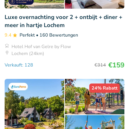
Luxe overnachting voor 2 + ontbijt + diner +
meer in hartje Lochem
9.4
Perfekt
• 160 Bewertungen
Hotel Hof van Gelre by Flow
Lochem (24km)
€159
Verkauft: 128
€314
24% Rabatt