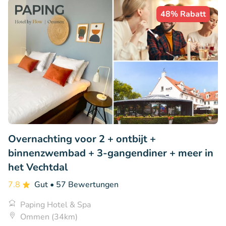
48% Rabatt
Overnachting voor 2 + ontbijt +
binnenzwembad + 3-gangendiner + meer in
het Vechtdal
7.8
Gut
• 57 Bewertungen
Paping Hotel & Spa
Ommen (34km)