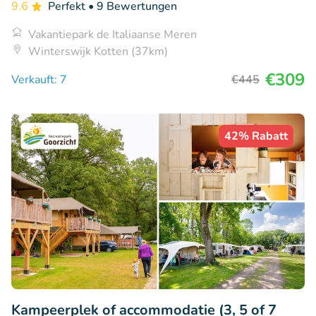
9.6
Perfekt
• 9 Bewertungen
Vakantiepark de Italiaanse Meren
Winterswijk Kotten (37km)
€309
Verkauft: 7
€445
42% Rabatt
Kampeerplek of accommodatie (3, 5 of 7