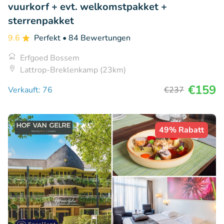
vuurkorf + evt. welkomstpakket +
sterrenpakket
9.6
Perfekt
• 84 Bewertungen
Erfgoed Bossem
Lattrop-Breklenkamp (23km)
€159
Verkauft: 76
€237
49% Rabatt