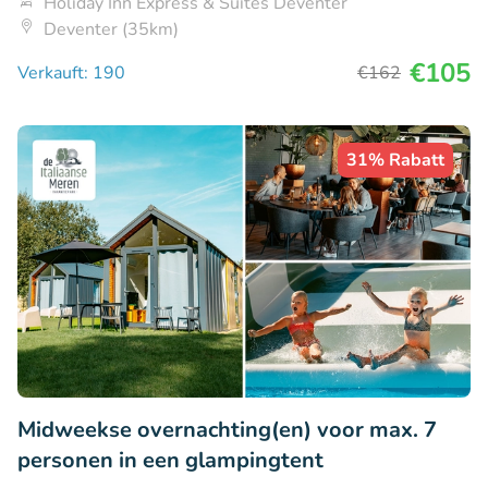
Holiday Inn Express & Suites Deventer
Deventer (35km)
€105
Verkauft: 190
€162
31% Rabatt
Midweekse overnachting(en) voor max. 7
personen in een glampingtent