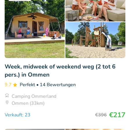
Week, midweek of weekend weg (2 tot 6
pers.) in Ommen
9.7
Perfekt
• 14 Bewertungen
Camping Ommerland
Ommen (33km)
€217
Verkauft: 23
€396