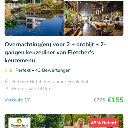
Overnachting(en) voor 2 + ontbijt + 2-
gangen keuzediner van Fletcher's
keuzemenu
9
Perfekt
• 43 Bewertungen
Fletcher Hotel-Restaurant Frerikshof
Winterswijk (31km)
€155
Verkauft: 17
€225
45% Rabatt