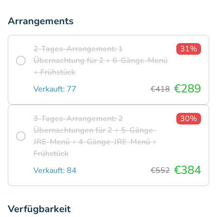
Arrangements
2-Tages-Arrangement: 1
31%
Übernachtung für 2 + 6-Gänge-Menü
+ Frühstück
€289
Verkauft: 77
€418
3-Tages-Arrangement: 2
30%
Übernachtungen für 2 + 5-Gänge-
JRE-Menü + 4-Gänge-JRE-Menü +
Frühstück
€384
Verkauft: 84
€552
Verfügbarkeit