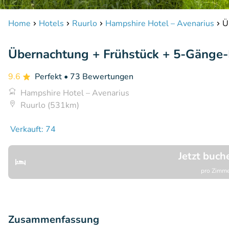
Home
Hotels
Ruurlo
Hampshire Hotel – Avenarius
Ü
Übernachtung + Frühstück + 5-Gänge-
9.6
Perfekt
• 73 Bewertungen
Hampshire Hotel – Avenarius
Ruurlo (531km)
Verkauft: 74
Jetzt buch
pro Zimme
Zusammenfassung