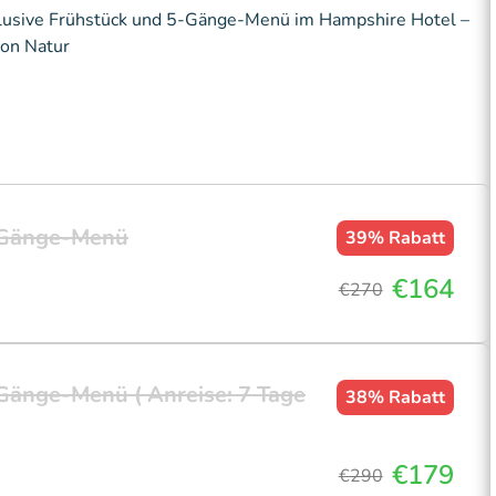
lusive Frühstück und 5-Gänge-Menü im Hampshire Hotel –
von Natur
5-Gänge-Menü
39%
Rabatt
€164
€270
Gänge-Menü ( Anreise: 7 Tage
38%
Rabatt
€179
€290