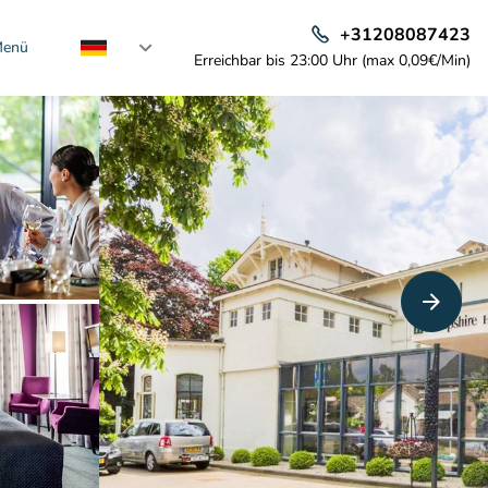
+31208087423
enü
Erreichbar bis 23:00 Uhr (max 0,09€/Min)