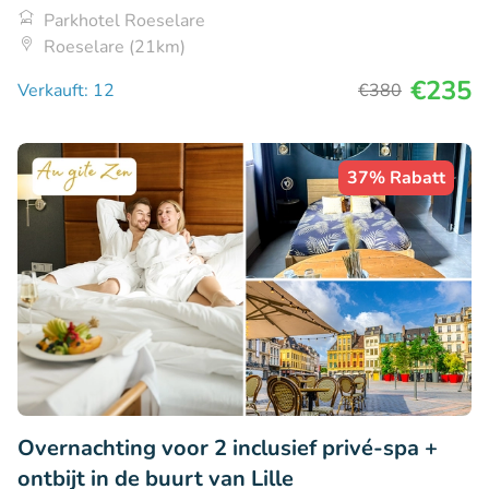
Parkhotel Roeselare
Roeselare (21km)
€235
Verkauft: 12
€380
37% Rabatt
Overnachting voor 2 inclusief privé-spa +
ontbijt in de buurt van Lille