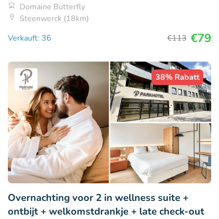
Domaine Butterfly
Steenwerck (18km)
€79
Verkauft: 36
€113
38% Rabatt
Overnachting voor 2 in wellness suite +
ontbijt + welkomstdrankje + late check-out