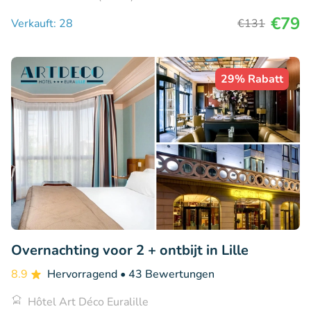
€79
Verkauft: 28
€131
29% Rabatt
Overnachting voor 2 + ontbijt in Lille
8.9
Hervorragend
• 43 Bewertungen
Hôtel Art Déco Euralille