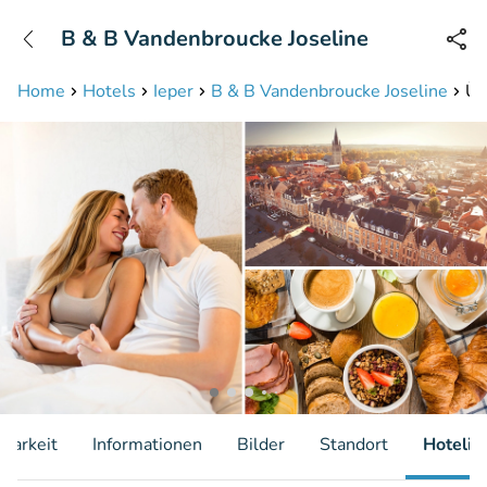
+31208087423
B & B Vandenbroucke Joseline
Erreichbar bis 23:00 Uhr (max 0,09€/Min)
Home
Hotels
Ieper
B & B Vandenbroucke Joseline
Üb
gbarkeit
Informationen
Bilder
Standort
Hotelin