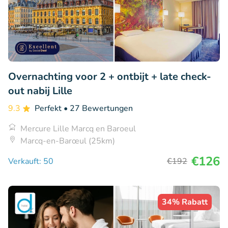
Overnachting voor 2 + ontbijt + late check-
out nabij Lille
9.3
Perfekt
• 27 Bewertungen
Mercure Lille Marcq en Baroeul
Marcq-en-Barœul (25km)
€126
Verkauft: 50
€192
34% Rabatt