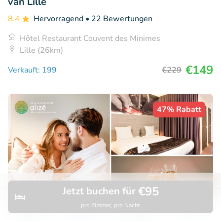
van Lille
8.4
Hervorragend
• 22 Bewertungen
Hôtel Restaurant Couvent des Minimes
Lille (26km)
€149
Verkauft: 199
€229
47% Rabatt
€95
Jetzt buchen für
pro Zimmer, pro Nacht
Entdecken
Suchen
Buchungen
Menü