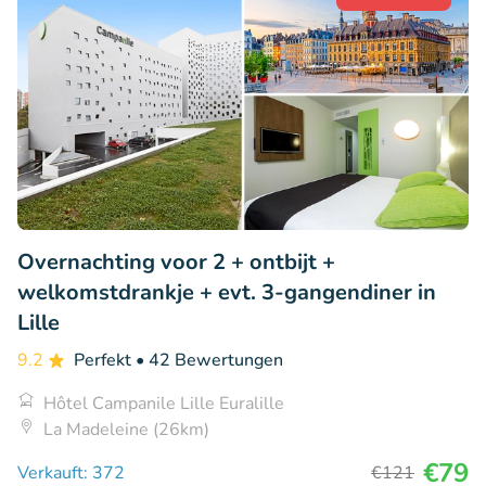
Overnachting voor 2 + ontbijt +
welkomstdrankje + evt. 3-gangendiner in
Lille
9.2
Perfekt
• 42 Bewertungen
Hôtel Campanile Lille Euralille
La Madeleine (26km)
€79
Verkauft: 372
€121