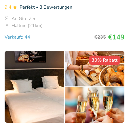
9.4
Perfekt
• 8 Bewertungen
Au Gîte Zen
Halluin (21km)
€149
Verkauft: 44
€235
30% Rabatt