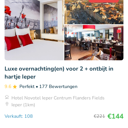
Luxe overnachting(en) voor 2 + ontbijt in
hartje Ieper
9.6
Perfekt
• 177 Bewertungen
Hotel Novotel Ieper Centrum Flanders Fields
Ieper (1km)
€144
Verkauft: 108
€221