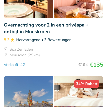
Overnachting voor 2 in een privéspa +
ontbijt in Moeskroen
8.3
Hervorragend
• 3 Bewertungen
Spa Zen Eden
Mouscron (25km)
€135
Verkauft: 42
€194
34% Rabatt