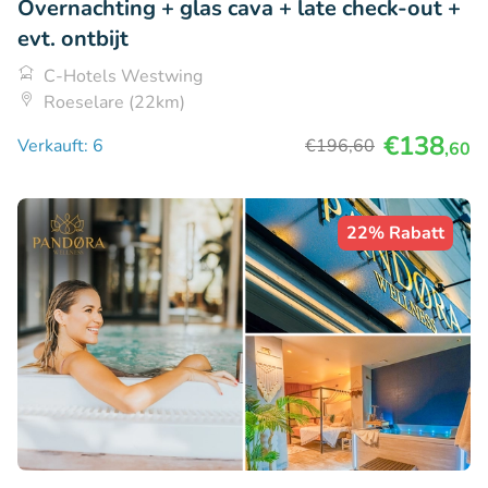
Overnachting + glas cava + late check-out +
evt. ontbijt
C-Hotels Westwing
Roeselare (22km)
€138
Verkauft: 6
€196
,60
,60
22% Rabatt