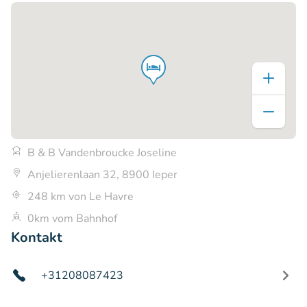
B & B Vandenbroucke Joseline
Anjelierenlaan 32, 8900 Ieper
248 km von Le Havre
0km vom Bahnhof
Kontakt
+31208087423