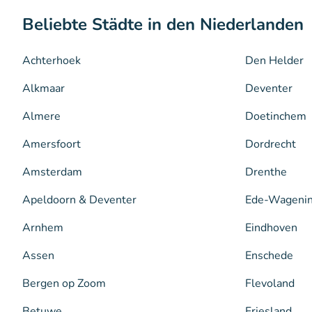
Beliebte Städte in den Niederlanden
Achterhoek
Den Helder
Alkmaar
Deventer
Almere
Doetinchem
Amersfoort
Dordrecht
Amsterdam
Drenthe
Apeldoorn & Deventer
Ede-Wageni
Arnhem
Eindhoven
Assen
Enschede
Bergen op Zoom
Flevoland
Betuwe
Friesland