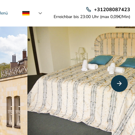
+31208087423
enü
Erreichbar bis 23:00 Uhr (max 0,09€/Min)