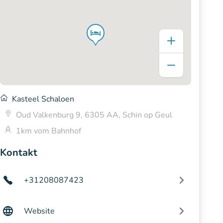
Kasteel Schaloen
Oud Valkenburg 9, 6305 AA, Schin op Geul
1km vom Bahnhof
Kontakt
+31208087423
Website