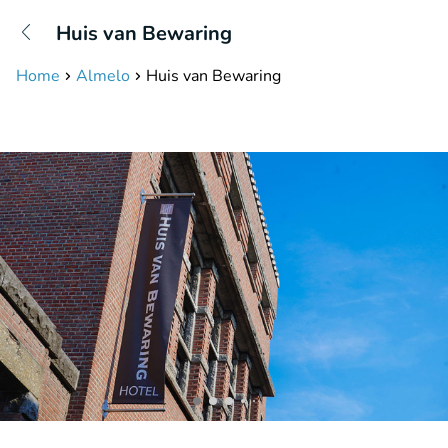
+31208087423
Huis van Bewaring
Erreichbar bis 23:00 Uhr (max 0,09€/Min)
Home
Almelo
Huis van Bewaring