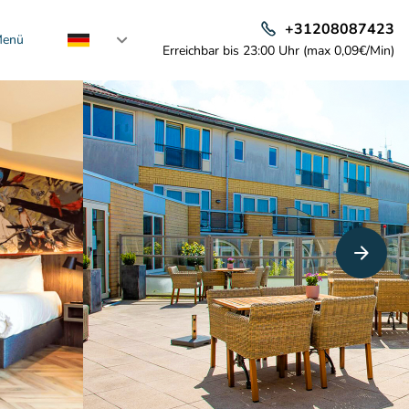
+31208087423
enü
Erreichbar bis 23:00 Uhr (max 0,09€/Min)