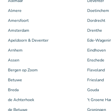
Alkmaar
Deventer
Almere
Doetinchem
Amersfoort
Dordrecht
Amsterdam
Drenthe
Apeldoorn & Deventer
Ede-Wageni
Arnhem
Eindhoven
Assen
Enschede
Bergen op Zoom
Flevoland
Betuwe
Friesland
Breda
Gouda
de Achterhoek
't Groene Ha
de Betuwe
Groningen