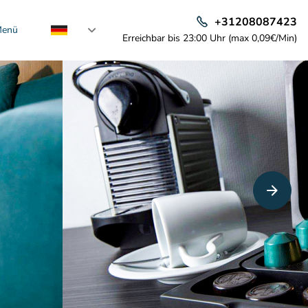
+31208087423
enü
Erreichbar bis 23:00 Uhr (max 0,09€/Min)