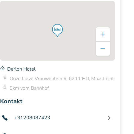
Derlon Hotel
Onze Lieve Vrouweplein 6, 6211 HD, Maastricht
0km vom Bahnhof
Kontakt
+31208087423