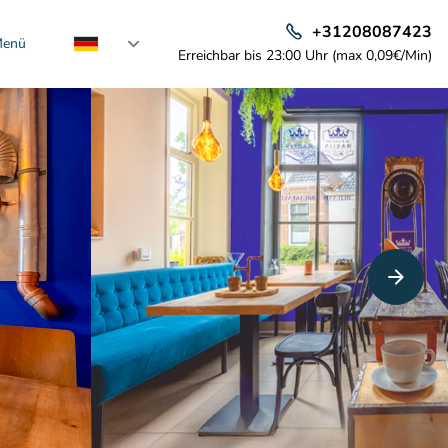
+31208087423
enü
Erreichbar bis 23:00 Uhr (max 0,09€/Min)