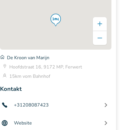
De Kroon van Marijn
Hoofdstraat 16, 9172 MP, Ferwert
15km vom Bahnhof
Kontakt
+31208087423
Website