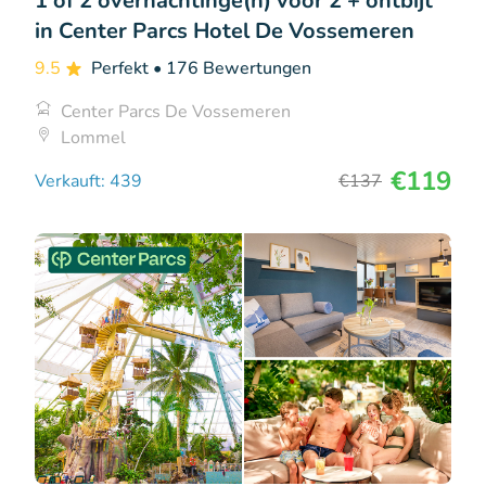
1 of 2 overnachtinge(n) voor 2 + ontbijt
in Center Parcs Hotel De Vossemeren
9.5
Perfekt
• 176 Bewertungen
Center Parcs De Vossemeren
Lommel
€119
Verkauft: 439
€137