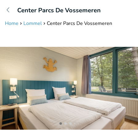
+31208087423
Center Parcs De Vossemeren
Erreichbar bis 23:00 Uhr (max 0,09€/Min)
Home
Lommel
Center Parcs De Vossemeren