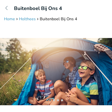
+31208087423
Buitenboel Bij Ons 4
Erreichbar bis 23:00 Uhr (max 0,09€/Min)
Home
Holthees
Buitenboel Bij Ons 4