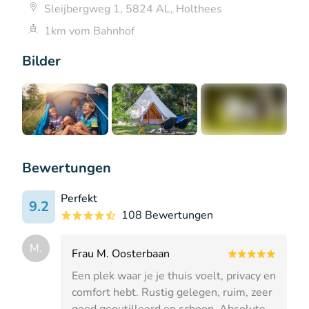
Sleijbergweg 1, 5824 AL, Holthees
1km vom Bahnhof
Bilder
+1
Bewertungen
Perfekt
9.2
108 Bewertungen
M.
Frau M. Oosterbaan
Een plek waar je je thuis voelt, privacy en
comfort hebt. Rustig gelegen, ruim, zeer
goed geoutilleerd en schoon. Absolute