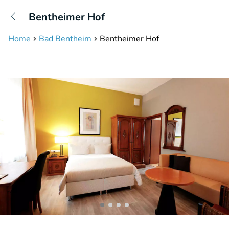
+31208087423
Bentheimer Hof
Erreichbar bis 23:00 Uhr (max 0,09€/Min)
Home
Bad Bentheim
Bentheimer Hof