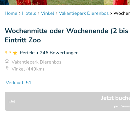
Home
Hotels
Vinkel
Vakantiepark Dierenbos
Wochenm
Wochenmitte oder Wochenende (2 bis 6
Eintritt Zoo
9.3
Perfekt
• 246 Bewertungen
Vakantiepark Dierenbos
Vinkel (449km)
Verkauft: 51
Jetzt buch
pro Zimme