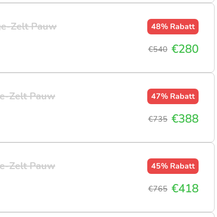
ge-Zelt Pauw
48%
Rabatt
€280
€540
e-Zelt Pauw
47%
Rabatt
€388
€735
e-Zelt Pauw
45%
Rabatt
€418
€765