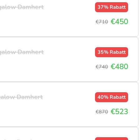
ngalow Damhert
37%
Rabatt
€450
€710
ngalow Damhert
35%
Rabatt
€480
€740
galow Damhert
40%
Rabatt
€523
€870