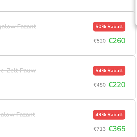
galow Fazant
50%
Rabatt
€260
€520
ge-Zelt Pauw
54%
Rabatt
€220
€480
alow Fazant
49%
Rabatt
€365
€713