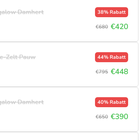
ngalow Damhert
38%
Rabatt
€420
€680
e-Zelt Pauw
44%
Rabatt
€448
€795
ngalow Damhert
40%
Rabatt
€390
€650