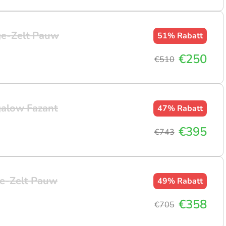
ge-Zelt Pauw
51%
Rabatt
€250
€510
alow Fazant
47%
Rabatt
€395
€743
e-Zelt Pauw
49%
Rabatt
€358
€705