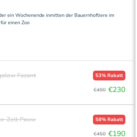
oder ein Wochenende inmitten der Bauernhoftiere im
 für einen Zoo
galow Fazant
53%
Rabatt
€230
€490
ge-Zelt Pauw
58%
Rabatt
€190
€450