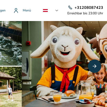
+31208087423
gen
Menü
Erreichbar bis 23:00 Uhr