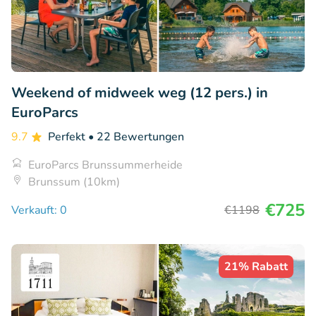
Weekend of midweek weg (12 pers.) in
EuroParcs
9.7
Perfekt
• 22 Bewertungen
EuroParcs Brunssummerheide
Brunssum (10km)
€725
Verkauft: 0
€1198
21% Rabatt