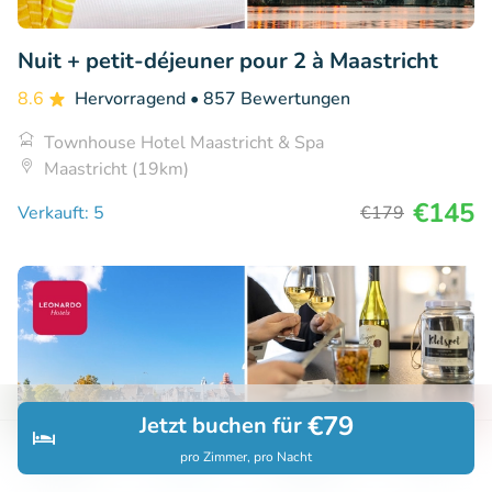
Nuit + petit-déjeuner pour 2 à Maastricht
8.6
Hervorragend
• 857 Bewertungen
Townhouse Hotel Maastricht & Spa
Maastricht (19km)
€145
Verkauft: 5
€179
€79
Jetzt buchen für
pro Zimmer, pro Nacht
Entdecken
Suchen
Buchungen
Menü