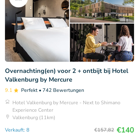
Overnachting(en) voor 2 + ontbijt bij Hotel
Valkenburg by Mercure
9.1
Perfekt
• 742 Bewertungen
Hotel Valkenburg by Mercure - Next to Shimano
Experience Center
Valkenburg (11km)
€140
Verkauft: 8
€157
,82