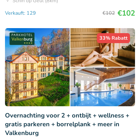
Schin op Geul (8km)
€102
Verkauft: 129
€102
33% Rabatt
Overnachting voor 2 + ontbijt + wellness +
gratis parkeren + borrelplank + meer in
Valkenburg