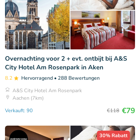
Overnachting voor 2 + evt. ontbijt bij A&S
City Hotel Am Rosenpark in Aken
8.2
Hervorragend
• 288 Bewertungen
A&S City Hotel Am Rosenpark
Aachen (7km)
€79
Verkauft: 90
€118
30% Rabatt