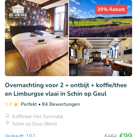
39% Rabatt
Overnachting voor 2 + ontbijt + koffie/thee
en Limburgse vlaai in Schin op Geul
9.8
Perfekt
• 84 Bewertungen
Koffiebar Het Gerendal
Schin op Geul (8km)
€99
Verkauft: 102
€162