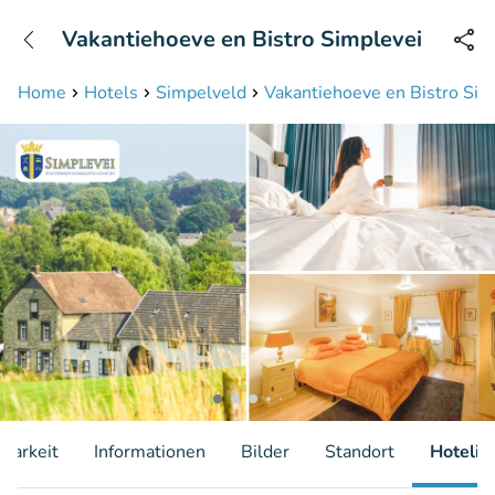
+31208087423
Vakantiehoeve en Bistro Simplevei
Erreichbar bis 23:00 Uhr
Home
Hotels
Simpelveld
Vakantiehoeve en Bistro Sim
gbarkeit
Informationen
Bilder
Standort
Hotelin