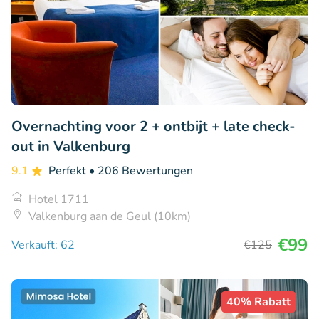
Overnachting voor 2 + ontbijt + late check-
out in Valkenburg
9.1
Perfekt
• 206 Bewertungen
Hotel 1711
Valkenburg aan de Geul (10km)
€99
Verkauft: 62
€125
40% Rabatt