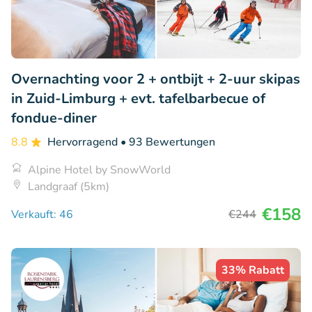
Overnachting voor 2 + ontbijt + 2-uur skipas
in Zuid-Limburg + evt. tafelbarbecue of
fondue-diner
8.8
Hervorragend
• 93 Bewertungen
Alpine Hotel by SnowWorld
Landgraaf (5km)
€158
Verkauft: 46
€244
33% Rabatt