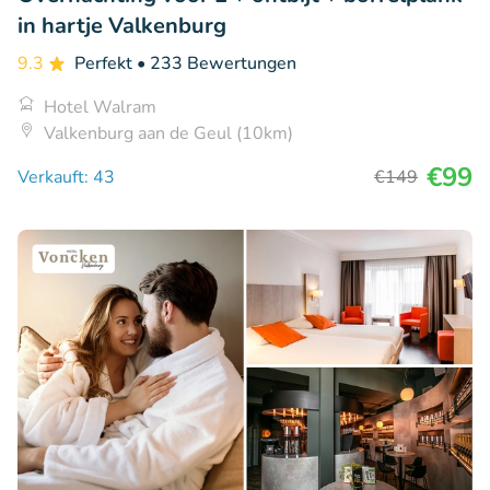
in hartje Valkenburg
9.3
Perfekt
• 233 Bewertungen
Hotel Walram
Valkenburg aan de Geul (10km)
€99
Verkauft: 43
€149