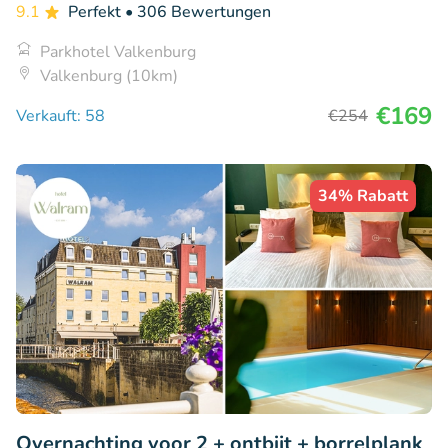
9.1
Perfekt
• 306 Bewertungen
Parkhotel Valkenburg
Valkenburg (10km)
€169
Verkauft: 58
€254
34% Rabatt
Overnachting voor 2 + ontbijt + borrelplank