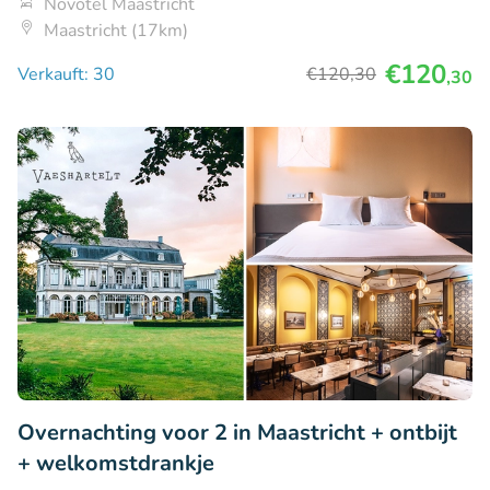
Novotel Maastricht
Maastricht (17km)
€120
Verkauft: 30
€120
,30
,30
Overnachting voor 2 in Maastricht + ontbijt
+ welkomstdrankje