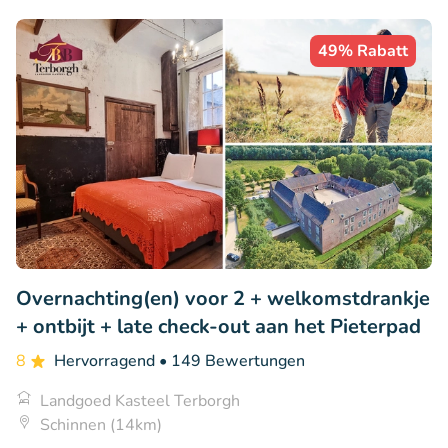
49% Rabatt
Overnachting(en) voor 2 + welkomstdrankje
+ ontbijt + late check-out aan het Pieterpad
8
Hervorragend
• 149 Bewertungen
Landgoed Kasteel Terborgh
Schinnen (14km)