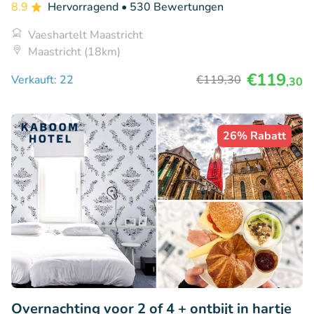
8.9
Hervorragend
• 530 Bewertungen
Vaeshartelt Maastricht
Maastricht (18km)
€119
Verkauft: 22
€119
,30
,30
26% Rabatt
Overnachting voor 2 of 4 + ontbijt in hartje