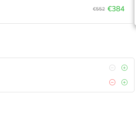
€384
€552