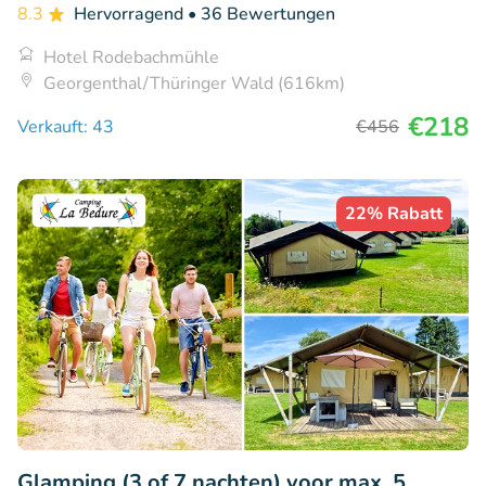
8.3
Hervorragend
• 36 Bewertungen
Hotel Rodebachmühle
Georgenthal/Thüringer Wald (616km)
€218
Verkauft: 43
€456
22% Rabatt
Glamping (3 of 7 nachten) voor max. 5