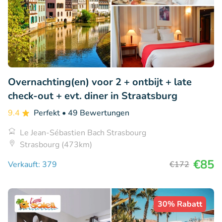
Overnachting(en) voor 2 + ontbijt + late
check-out + evt. diner in Straatsburg
9.4
Perfekt
• 49 Bewertungen
Le Jean-Sébastien Bach Strasbourg
Strasbourg (473km)
€85
Verkauft: 379
€172
30% Rabatt