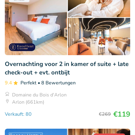
Overnachting voor 2 in kamer of suite + late
check-out + evt. ontbijt
9.4
Perfekt
• 8 Bewertungen
Domaine du Bois d'Arlon
Arlon (661km)
€119
Verkauft: 80
€269