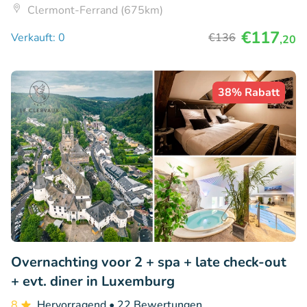
Clermont-Ferrand (675km)
€117
Verkauft: 0
€136
,20
38% Rabatt
Overnachting voor 2 + spa + late check-out
+ evt. diner in Luxemburg
8
Hervorragend
• 22 Bewertungen