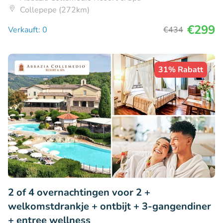
Collepepe (272km)
€299
Verkauft: 0
€434
31% Rabatt
2 of 4 overnachtingen voor 2 +
welkomstdrankje + ontbijt + 3-gangendiner
+ entree wellness