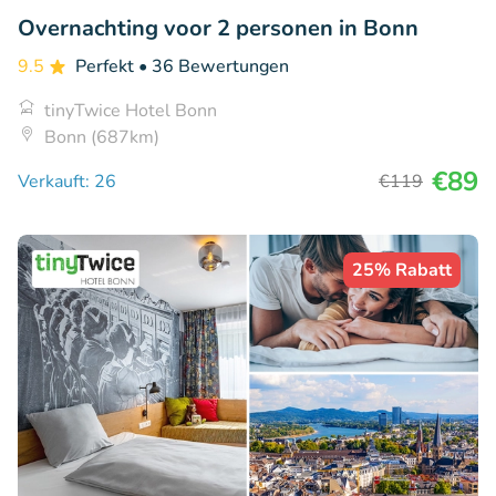
Overnachting voor 2 personen in Bonn
9.5
Perfekt
• 36 Bewertungen
tinyTwice Hotel Bonn
Bonn (687km)
€89
Verkauft: 26
€119
25% Rabatt