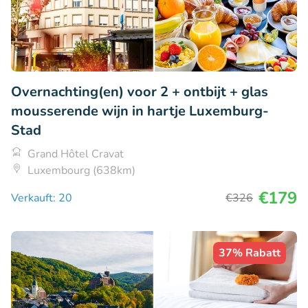
Overnachting(en) voor 2 + ontbijt + glas
mousserende wijn in hartje Luxemburg-
Stad
Grand Hôtel Cravat
Luxembourg (638km)
€179
Verkauft: 20
€326
37% Rabatt