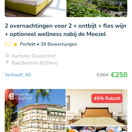
2 overnachtingen voor 2 + ontbijt + fles wijn
+ optioneel wellness nabij de Moezel
9.2
Perfekt
• 38 Bewertungen
Kurhotel Quellenhof
Bad Bertrich (635km)
€258
Verkauft: 40
€364
45% Rabatt