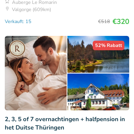
Auberge Le Romarin
Valgorge (609km)
€320
Verkauft: 15
€518
52% Rabatt
2, 3, 5 of 7 overnachtingen + halfpension in
het Duitse Thüringen