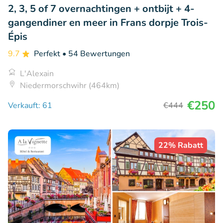
2, 3, 5 of 7 overnachtingen + ontbijt + 4-
gangendiner en meer in Frans dorpje Trois-
Épis
9.7
Perfekt
• 54 Bewertungen
L'Alexain
Niedermorschwihr (464km)
€250
Verkauft: 61
€444
22% Rabatt