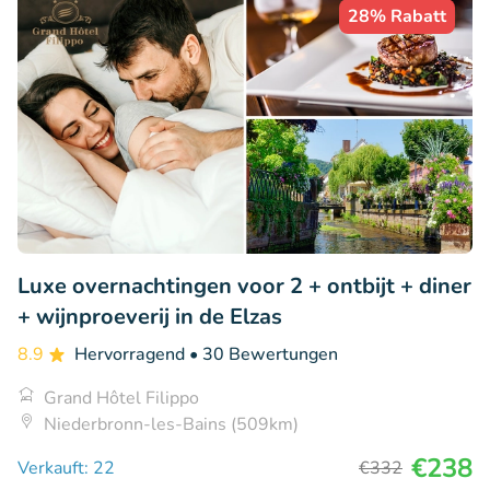
28% Rabatt
Luxe overnachtingen voor 2 + ontbijt + diner
+ wijnproeverij in de Elzas
8.9
Hervorragend
• 30 Bewertungen
Grand Hôtel Filippo
Niederbronn-les-Bains (509km)
€238
Verkauft: 22
€332