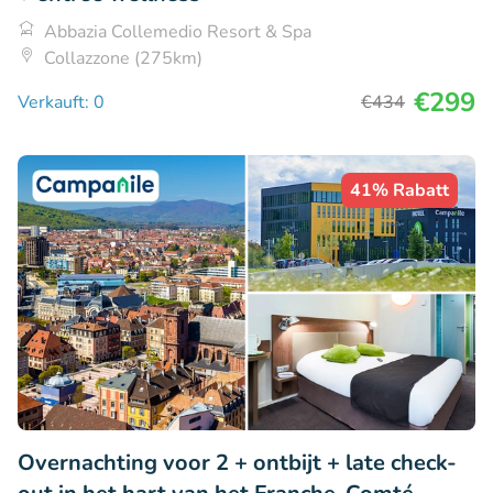
Abbazia Collemedio Resort & Spa
Collazzone (275km)
€299
Verkauft: 0
€434
41% Rabatt
Overnachting voor 2 + ontbijt + late check-