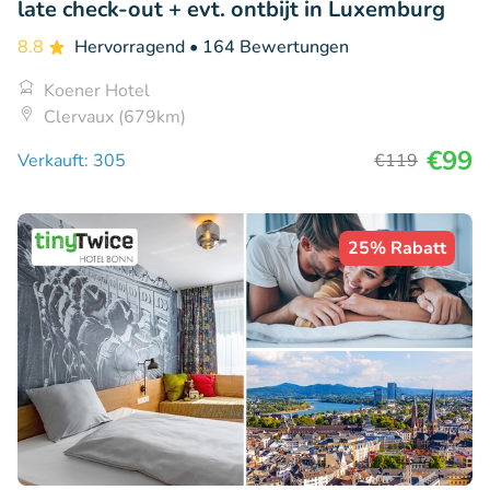
late check-out + evt. ontbijt in Luxemburg
8.8
Hervorragend
• 164 Bewertungen
Koener Hotel
Clervaux (679km)
€99
Verkauft: 305
€119
25% Rabatt