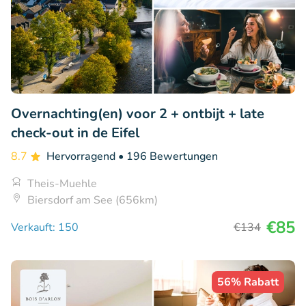
Overnachting(en) voor 2 + ontbijt + late
check-out in de Eifel
8.7
Hervorragend
• 196 Bewertungen
Theis-Muehle
Biersdorf am See (656km)
€85
Verkauft: 150
€134
56% Rabatt