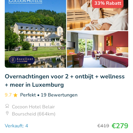
33% Rabatt
Overnachtingen voor 2 + ontbijt + wellness
+ meer in Luxemburg
9.7
Perfekt
• 19 Bewertungen
Cocoon Hotel Belair
Bourscheid (664km)
€279
Verkauft: 4
€419