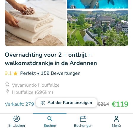
Overnachting voor 2 + ontbijt +
welkomstdrankje in de Ardennen
9.1
Perfekt
• 159 Bewertungen
Vayamundo Houffalize
Houffalize (696km)
€119
Auf der Karte anzeigen
Verkauft: 279
€214
Entdecken
Suchen
Buchungen
Menü
31% Rabatt