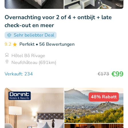
Overnachting voor 2 of 4 + ontbijt + late
check-out en meer
Sehr beliebter Deal
9.2
Perfekt
• 56 Bewertungen
Hôtel Bô Rivage
Neufchâteau (691km)
€99
Verkauft: 234
€173
48% Rabatt