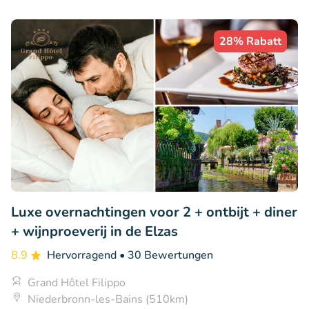
28% Rabatt
Luxe overnachtingen voor 2 + ontbijt + diner
+ wijnproeverij in de Elzas
8.9
Hervorragend
• 30 Bewertungen
Grand Hôtel Filippo
Niederbronn-les-Bains (510km)