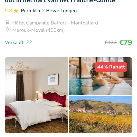
out in het hart van het Franche-Comté
9.8
Perfekt
• 2 Bewertungen
Hôtel Campanile Belfort - Montbéliard
Meroux-Moval (450km)
€79
Verkauft: 22
€133
44% Rabatt