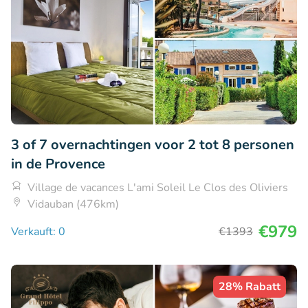
3 of 7 overnachtingen voor 2 tot 8 personen
in de Provence
Village de vacances L'ami Soleil Le Clos des Oliviers
Vidauban (476km)
€979
Verkauft: 0
€1393
28% Rabatt