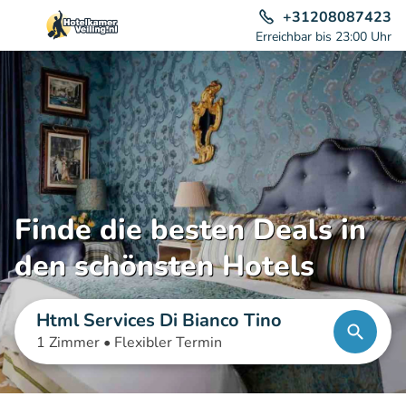
+31208087423
Erreichbar bis 23:00 Uhr
Finde die besten Deals in
den schönsten Hotels
Html Services Di Bianco Tino
1 Zimmer •
Flexibler Termin