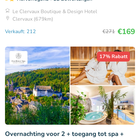
Le Clervaux Boutique & Design Hotel
Clervaux (679km)
€169
Verkauft: 212
€271
17% Rabatt
Overnachting voor 2 + toegang tot spa +