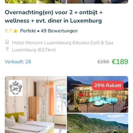
Overnachting(en) voor 2 + ontbijt +
wellness + evt. diner in Luxemburg
9.7
Perfekt
• 49 Bewertungen
Hotel Mercure Luxembourg Kikuoka Golf & Spa
Luxemburg (627km)
€189
Verkauft: 28
€250
29% Rabatt