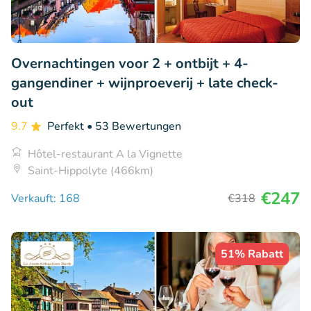
Overnachtingen voor 2 + ontbijt + 4-
gangendiner + wijnproeverij + late check-
out
9.7
Perfekt
• 53 Bewertungen
Hôtel-restaurant A la Vignette
Saint-Hippolyte (466km)
€247
Verkauft: 168
€318
51% Rabatt