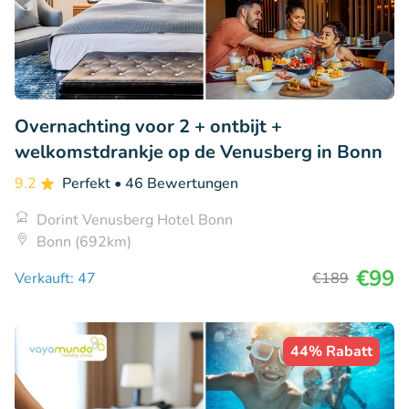
Overnachting voor 2 + ontbijt +
welkomstdrankje op de Venusberg in Bonn
9.2
Perfekt
• 46 Bewertungen
Dorint Venusberg Hotel Bonn
Bonn (692km)
€99
Verkauft: 47
€189
44% Rabatt