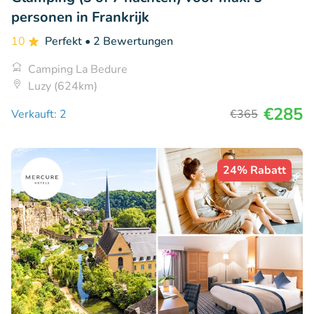
personen in Frankrijk
10
Perfekt
• 2 Bewertungen
Camping La Bedure
Luzy (624km)
€285
Verkauft: 2
€365
24% Rabatt