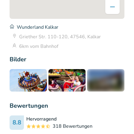
Wunderland Kalkar
Griether Str. 110-120, 47546, Kalkar
6km vom Bahnhof
Bilder
+5
Bewertungen
Hervorragend
8.8
318 Bewertungen