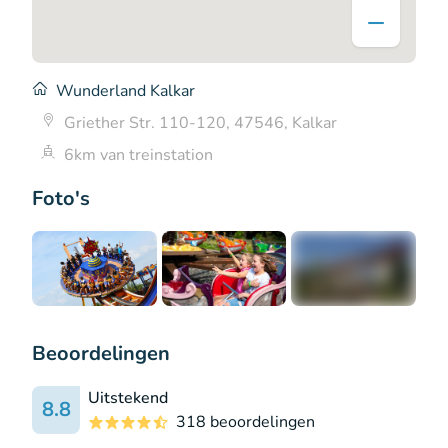
Wunderland Kalkar
Griether Str. 110-120, 47546, Kalkar
6km van treinstation
Foto's
+5
Beoordelingen
Uitstekend
8.8
318 beoordelingen