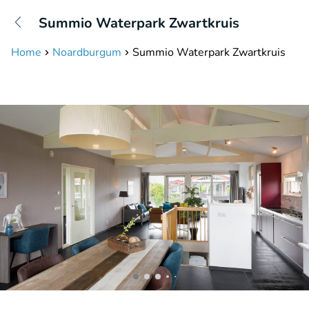
+31208087423
Summio Waterpark Zwartkruis
Bereikbaar tot 23:00 uur
Home
Noardburgum
Summio Waterpark Zwartkruis