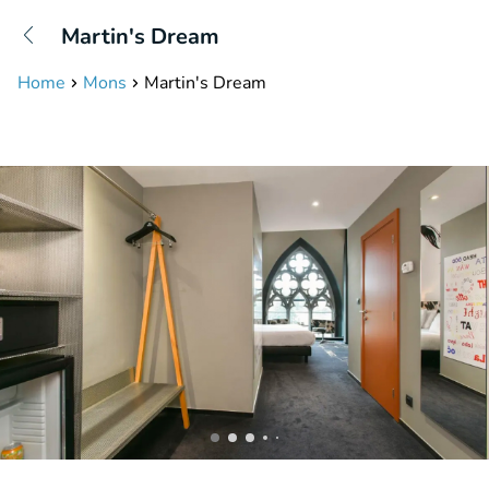
+31208087423
Martin's Dream
Bereikbaar tot 23:00 uur
Home
Mons
Martin's Dream