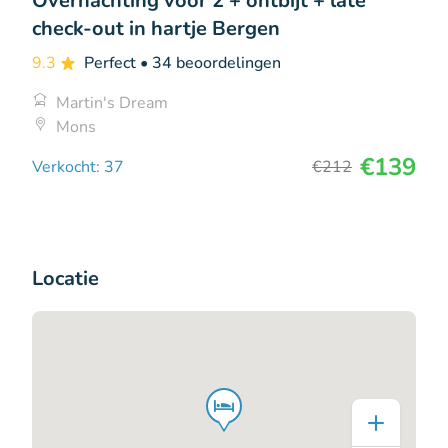
Overnachting voor 2 + ontbijt + late
check-out in hartje Bergen
9.3
Perfect
• 34 beoordelingen
Martin's Dream
Mons
€139
Verkocht: 37
€212
Locatie