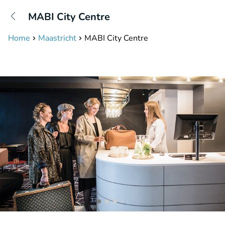
+31208087423
MABI City Centre
Bereikbaar tot 23:00 uur
Home
Maastricht
MABI City Centre