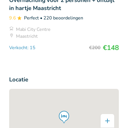
Overnachting voor 2 personen + ontbijt
in hartje Maastricht
9.6
Perfect
• 220 beoordelingen
Mabi City Centre
Maastricht
€148
Verkocht: 15
€200
Locatie