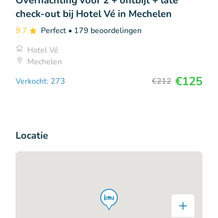
Overnachting voor 2 + ontbijt + late
check-out bij Hotel Vé in Mechelen
9.7
Perfect
• 179 beoordelingen
Hotel Vé
Mechelen
€125
Verkocht: 273
€212
Locatie