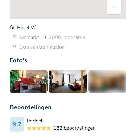
Hotel Vé
Vismarkt 14, 2800, Mechelen
1km van treinstation
Foto's
+9
Beoordelingen
Perfect
9.7
162 beoordelingen