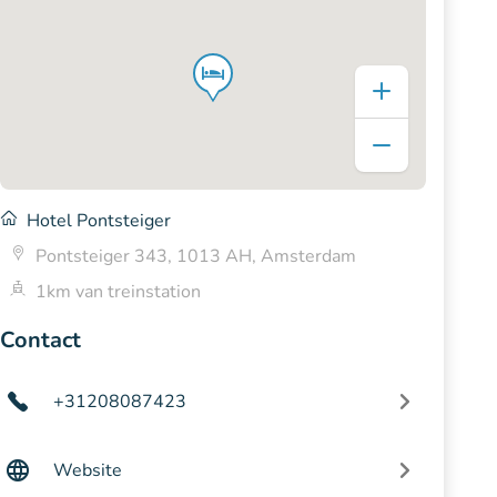
Hotel Pontsteiger
Pontsteiger 343, 1013 AH, Amsterdam
1km van treinstation
Contact
+31208087423
Website