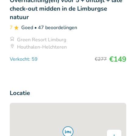
Overnachting(en) voor 5 + ontbijt + late
check-out midden in de Limburgse
natuur
7
Goed
• 47 beoordelingen
Green Resort Limburg
Houthalen-Helchteren
€149
Verkocht: 59
€277
Locatie