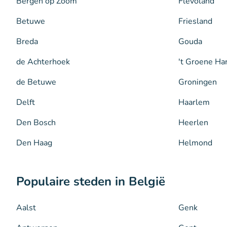
Bergen op Zoom
Flevoland
Betuwe
Friesland
Breda
Gouda
de Achterhoek
't Groene Ha
de Betuwe
Groningen
Delft
Haarlem
Den Bosch
Heerlen
Den Haag
Helmond
Populaire steden in België
Aalst
Genk