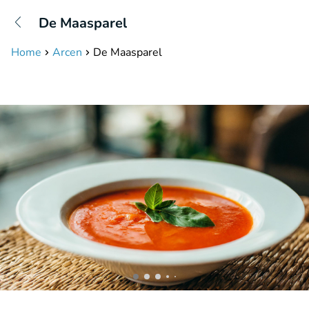
+31208087423
De Maasparel
Bereikbaar tot 23:00 uur
Home
Arcen
De Maasparel