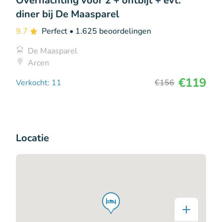
Overnachting voor 2 + ontbijt + evt.
diner bij De Maasparel
9.7
Perfect
• 1.625 beoordelingen
De Maasparel
Arcen
€119
Verkocht: 11
€156
Locatie