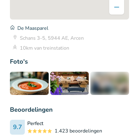
De Maasparel
Schans 3-5, 5944 AE, Arcen
10km van treinstation
Foto's
+7
Beoordelingen
Perfect
9.7
1.423 beoordelingen