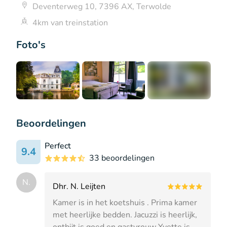
Deventerweg 10, 7396 AX, Terwolde
4km van treinstation
Foto's
+9
Beoordelingen
Perfect
9.4
33 beoordelingen
N.
Dhr. N. Leijten
Kamer is in het koetshuis . Prima kamer
met heerlijke bedden. Jacuzzi is heerlijk,
ontbijt is goed en gastvrouw Yvette is