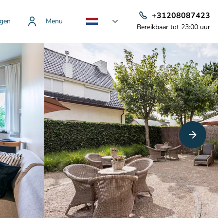
+31208087423
gen
Menu
Bereikbaar tot 23:00 uur