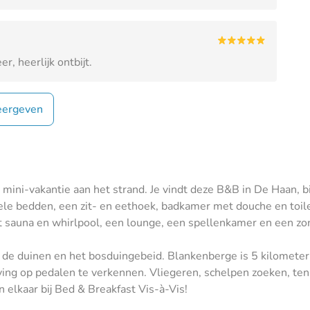
r, heerlijk ontbijt.
ergeven
en mini-vakantie aan het strand. Je vindt deze B&B in De Haan
e bedden, een zit- en eethoek, badkamer met douche en toilet,
t sauna en whirlpool, een lounge, een spellenkamer en een zon
, de duinen en het bosduingebeid. ​Blankenberge is 5 kilomete
ving op pedalen te verkennen. Vliegeren, schelpen zoeken, te
 elkaar bij Bed & Breakfast Vis-à-Vis!